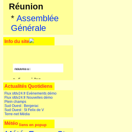
Réunion
*
Assemblée
Générale
Info du site
nouveau :
Info covid19
Actualités Quotidiens
Flux sfdv24.fr Evènements démo
Flux sfdv24.fr Nouvelles démo
Plein champs
Sud Ouest : Bergerac
Sud Ouest : St Felix de V
Terre-net Média
Météo
liens en popup