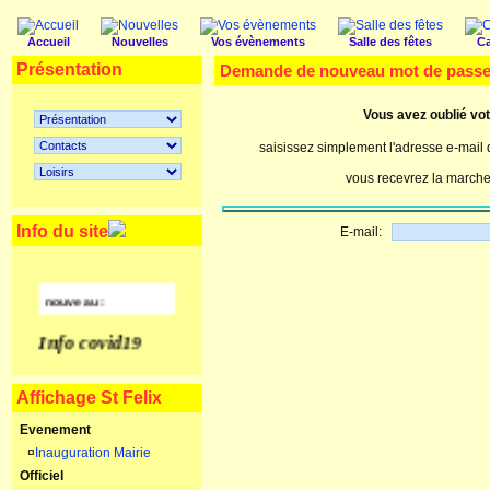
Accueil
Nouvelles
Vos évènements
Salle des fêtes
Ca
Présentation
Demande de nouveau mot de pass
Vous avez oublié vo
saisissez simplement l'adresse e-mail q
vous recevrez la marche 
Info du site
E-mail:
nouveau :
Info covid19
Affichage St Felix
Evenement
¤
Inauguration Mairie
Officiel